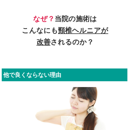
なぜ？
当院の
施術は
こんなにも
頸椎ヘルニア
が
改善
されるのか？
他で良くならない理由